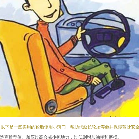
。以下是一些实用的轮胎使用小窍门，帮助您延长轮胎寿命并保障驾驶安
造商推荐值。胎压过高会减少抓地力，过低则增加油耗和磨损。