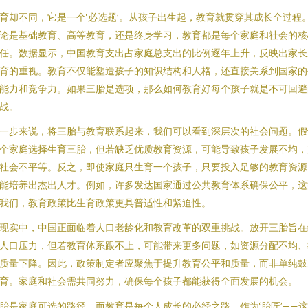
育却不同，它是一个‘必选题’。从孩子出生起，教育就贯穿其成长全过程
论是基础教育、高等教育，还是终身学习，教育都是每个家庭和社会的核
任。数据显示，中国教育支出占家庭总支出的比例逐年上升，反映出家长
育的重视。教育不仅能塑造孩子的知识结构和人格，还直接关系到国家的
能力和竞争力。如果三胎是选项，那么如何教育好每个孩子就是不可回避
战。
一步来说，将三胎与教育联系起来，我们可以看到深层次的社会问题。假
个家庭选择生育三胎，但若缺乏优质教育资源，可能导致孩子发展不均，
社会不平等。反之，即使家庭只生育一个孩子，只要投入足够的教育资源
能培养出杰出人才。例如，许多发达国家通过公共教育体系确保公平，这
我们，教育政策比生育政策更具普适性和紧迫性。
现实中，中国正面临着人口老龄化和教育改革的双重挑战。放开三胎旨在
人口压力，但若教育体系跟不上，可能带来更多问题，如资源分配不均、
质量下降。因此，政策制定者应聚焦于提升教育公平和质量，而非单纯鼓
育。家庭和社会需共同努力，确保每个孩子都能获得全面发展的机会。
胎是家庭可选的路径，而教育是每个人成长的必经之路。作为‘胎匠’——