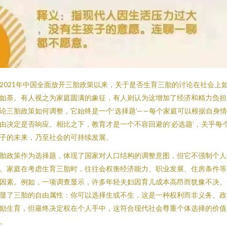
2021年中国全面放开三胎政策以来，关于是否生育三胎的讨论在社会上
如荼。有人视之为家庭圆满的象征，有人则认为这增加了经济和精力负担
论三胎政策如何调整，它始终是一个‘选择题’——每个家庭可以根据自身
由决定是否响应。相比之下，教育才是一个不容回避的‘必选题’，关乎每
子的未来，乃至社会的可持续发展。
胎政策作为选择题，体现了国家对人口结构的调整意图，但它不强制个人
。家庭在考虑生育三胎时，往往会权衡经济能力、职业发展、住房条件等
因素。例如，一项调查显示，许多年轻夫妇因育儿成本高昂而犹豫不决。
显了三胎的自由属性：你可以选择生或不生，这是一种权利而非义务。政
励生育，但最终决定权在个人手中，这符合现代社会尊重个体选择的价值
。