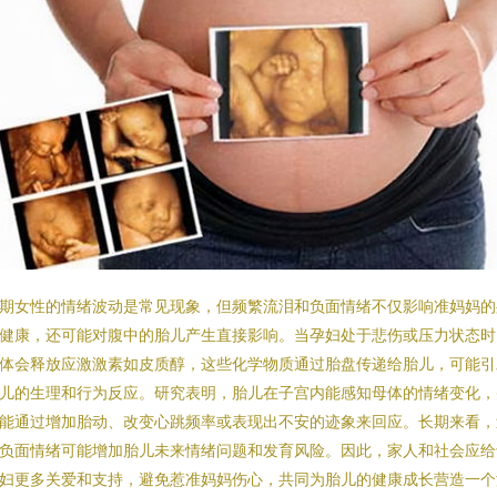
期女性的情绪波动是常见现象，但频繁流泪和负面情绪不仅影响准妈妈的
健康，还可能对腹中的胎儿产生直接影响。当孕妇处于悲伤或压力状态时
体会释放应激激素如皮质醇，这些化学物质通过胎盘传递给胎儿，可能引
儿的生理和行为反应。研究表明，胎儿在子宫内能感知母体的情绪变化，
能通过增加胎动、改变心跳频率或表现出不安的迹象来回应。长期来看，
负面情绪可能增加胎儿未来情绪问题和发育风险。因此，家人和社会应给
妇更多关爱和支持，避免惹准妈妈伤心，共同为胎儿的健康成长营造一个